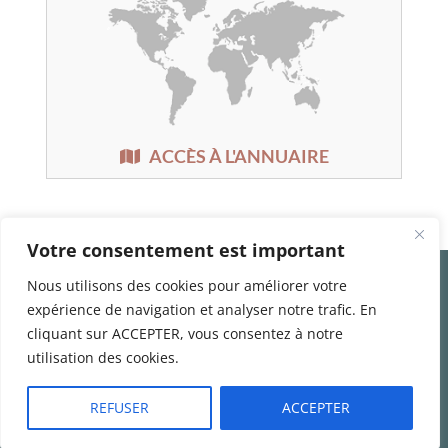
ACCÈS À L'ANNUAIRE
Votre consentement est important
Qui sommes nous
Nous utilisons des cookies pour améliorer votre
Contacts
expérience de navigation et analyser notre trafic. En
Liste des centres de Neuro-Ophtalmologie
cliquant sur ACCEPTER, vous consentez à notre
Données personnelles
Mentions légales
utilisation des cookies.
REFUSER
ACCEPTER
©2026 -
Club de Neuro-Ophtalmologie Francophone