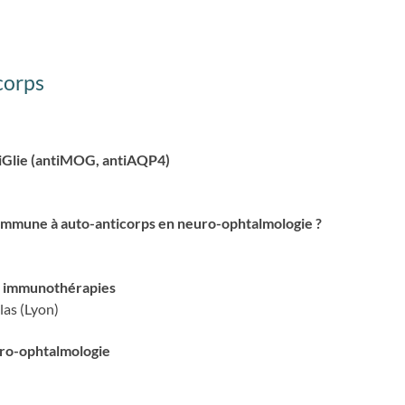
corps
tiGlie (antiMOG, antiAQP4)
immune à auto-anticorps en neuro-ophtalmologie ?
s immunothérapies
las (Lyon)
ro-ophtalmologie