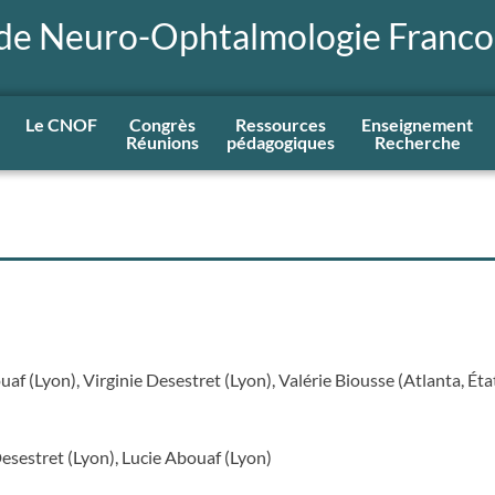
 de Neuro-Ophtalmologie Franc
Le CNOF
Congrès
Ressources
Enseignement
Réunions
pédagogiques
Recherche
af (Lyon), Virginie Desestret (Lyon), Valérie Biousse (Atlanta, Ét
Desestret (Lyon), Lucie Abouaf (Lyon)