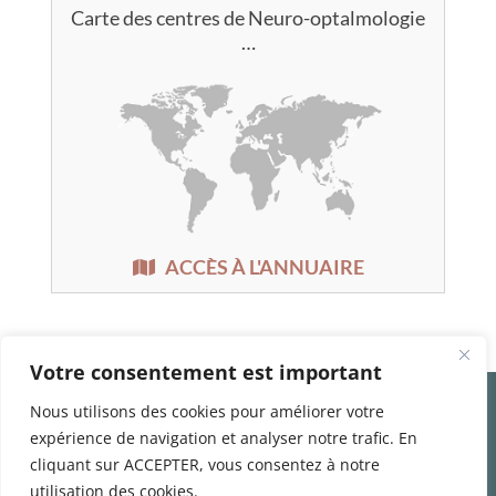
Carte des centres de Neuro-optalmologie
…
ACCÈS À L'ANNUAIRE
Votre consentement est important
Qui sommes nous
Nous utilisons des cookies pour améliorer votre
Contacts
expérience de navigation et analyser notre trafic. En
Liste des centres de Neuro-Ophtalmologie
cliquant sur ACCEPTER, vous consentez à notre
Données personnelles
Mentions légales
utilisation des cookies.