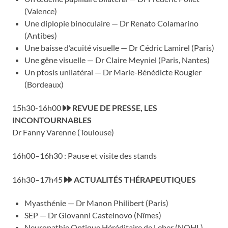
(Valence)
Une diplopie binoculaire — Dr Renato Colamarino
(Antibes)
Une baisse d’acuité visuelle — Dr Cédric Lamirel (Paris)
Une gêne visuelle — Dr Claire Meyniel (Paris, Nantes)
Un ptosis unilatéral — Dr Marie-Bénédicte Rougier
(Bordeaux)
15h30-16h00
REVUE DE PRESSE, LES
INCONTOURNABLES
Dr Fanny Varenne (Toulouse)
16h00–16h30 : Pause et visite des stands
16h30–17h45
ACTUALITÉS THÉRAPEUTIQUES
Myasthénie — Dr Manon Philibert (Paris)
SEP — Dr Giovanni Castelnovo (Nîmes)
Neuropathie Optique Héréditaire de Leber (NOHL) —